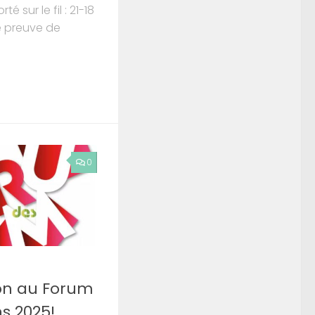
 sur le fil : 21-18
le preuve de
0
on au Forum
ns 2025!