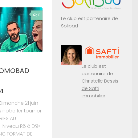
0
Le club est partenaire de
Solibad
Le club est
PROMOBAD
partenaire de
Christelle Bessis
de Safti
4
immobilier
Dimanche 21 juin
notre 1er tournoi
RIES AU
– Niveau R6 à D9•
à NC FORMAT DE