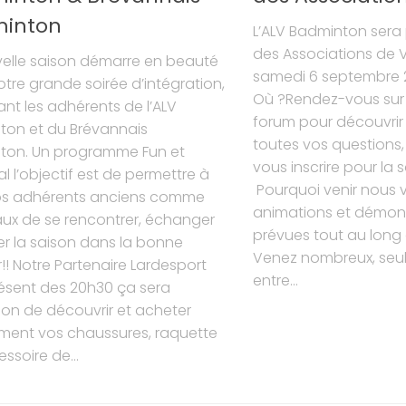
inton
L’ALV Badminton sera
des Associations de V
velle saison démarre en beauté
samedi 6 septembre 2
tre grande soirée d’intégration,
Où ?Rendez-vous sur
ant les adhérents de l’ALV
forum pour découvrir 
ton et du Brévannais
toutes vos questions,
ton. Un programme Fun et
vous inscrire pour la 
al l’objectif est de permettre à
Pourquoi venir nous v
os adhérents anciens comme
animations et démons
ux de se rencontrer, échanger
prévues tout au long 
er la saison dans la bonne
Venez nombreux, seul,
! Notre Partenaire Lardesport
entre...
ésent des 20h30 ça sera
ion de découvrir et acheter
ment vos chaussures, raquette
ssoire de...