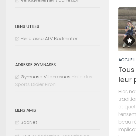
Renouvellement adhésion
LIENS UTILES
Hello asso ALV Badminton
ACCUEIL
ADRESSE GYMNASES
Tous 
Gymnase Villecresnes
Halle des
leur
Sports Didier Pironi
Hier, n
traditi
et quel
LIENS AMIS
l’ensem
beau ré
BadNet
implica