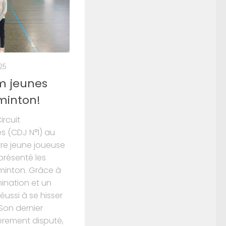
25
m jeunes
minton!
ircuit
 (CDJ N°1) au
tre jeune joueuse
présenté les
dminton. Grâce à
mination et un
réussi à se hisser
Son dernier
èrement disputé,