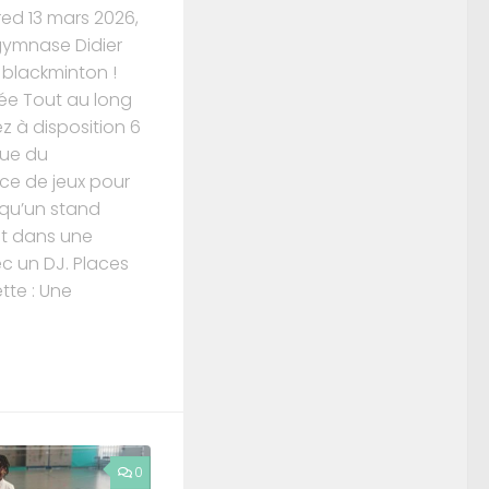
ed 13 mars 2026,
 gymnase Didier
 blackminton !
ée Tout au long
z à disposition 6
que du
ce de jeux pour
 qu’un stand
ut dans une
c un DJ. Places
tte : Une
0