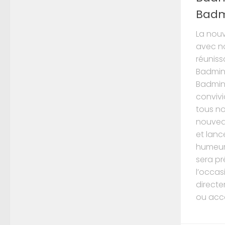
Badm
La nou
avec no
réuniss
Badmin
Badmin
convivi
tous n
nouvea
et lanc
humeur!
sera pr
l’occas
directe
ou acce