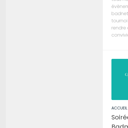
évèneme
badnet/
tourno
rendre
convivial
ACCUEIL
Soiré
Badm