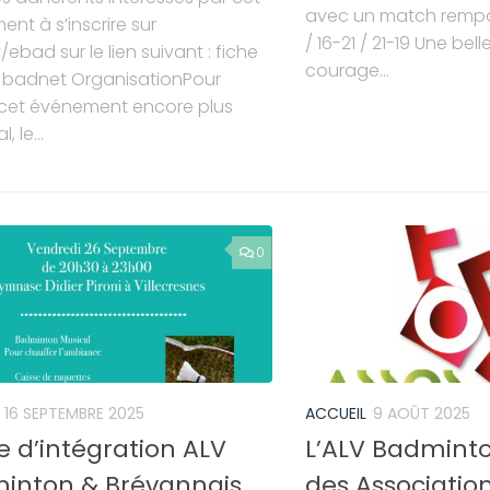
avec un match remporté
nt à s’inscrire sur
/ 16-21 / 21-19 Une bel
ebad sur le lien suivant : fiche
courage...
i badnet OrganisationPour
 cet événement encore plus
, le...
0
16 SEPTEMBRE 2025
ACCUEIL
9 AOÛT 2025
e d’intégration ALV
L’ALV Badmint
inton & Brévannais
des Associatio