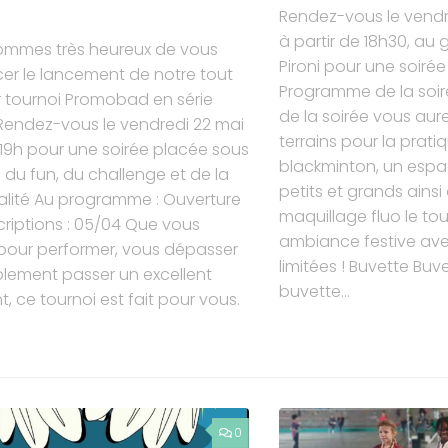
Rendez-vous le vendr
à partir de 18h30, au
ommes très heureux de vous
Pironi pour une soirée
er le lancement de notre tout
Programme de la soir
 tournoi Promobad en série
de la soirée vous aure
 Rendez-vous le vendredi 22 mai
terrains pour la prati
19h pour une soirée placée sous
blackminton, un espa
e du fun, du challenge et de la
petits et grands ainsi
alité Au programme : Ouverture
maquillage fluo le to
criptions : 05/04 Que vous
ambiance festive ave
pour performer, vous dépasser
limitées ! Buvette Buve
lement passer un excellent
buvette...
 ce tournoi est fait pour vous.
0