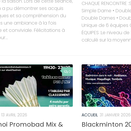
 la saison. Lors de cette séance,
CHAQUE RENCONTRE :
 a pu démontrer ses acquis
Simple Dame • Doubl
ques et sa compréhension du
Double Dames • Doubl
s une ambiance à la fois
Unique de 6 équipes
 et conviviale. Félicitations à
ÉQUIPES :Le niveau de 
r...
calculé sur la moyenn
0
13 AVRIL 2026
ACCUEIL
31 JANVIER 2026
noi Promobad Mix &
Blackminton 2