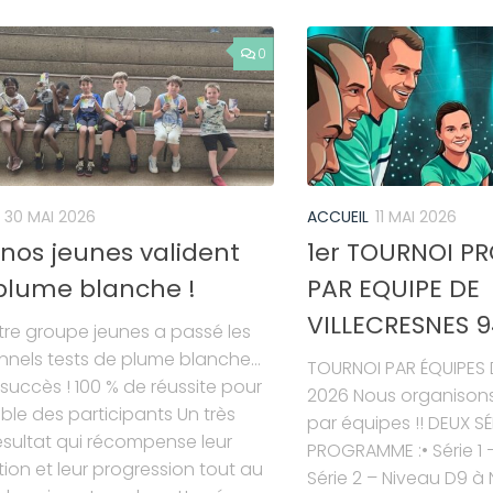
0
30 MAI 2026
ACCUEIL
11 MAI 2026
nos jeunes valident
1er TOURNOI 
 plume blanche !
PAR EQUIPE DE
VILLECRESNES 9
otre groupe jeunes a passé les
onnels tests de plume blanche…
TOURNOI PAR ÉQUIPES 
 succès ! 100 % de réussite pour
2026 Nous organisons 
ble des participants Un très
par équipes !! DEUX SÉ
sultat qui récompense leur
PROGRAMME :• Série 1 
tion et leur progression tout au
Série 2 – Niveau D9 