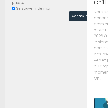
Chill
passe:
Se souvenir de moi
Nous s
annonc
premier
mixte !
2026 à 
le sign
convivi
des ins
veniez 
ou simp
moment,
On...