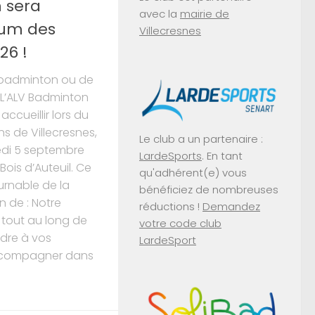
 sera
avec la
mairie de
rum des
Villecresnes
26 !
e badminton ou de
? L’ALV Badminton
ccueillir lors du
s de Villecresnes,
Le club a un partenaire :
edi 5 septembre
LardeSports
. En tant
Bois d’Auteuil. Ce
qu'adhérent(e) vous
rnable de la
bénéficiez de nombreuses
n de : Notre
réductions !
Demandez
 tout au long de
votre code club
ndre à vos
LardeSport
ccompagner dans