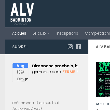
Skip to content
Accueil
Le club
Inscriptions
Compétition
SUIVRE :
ALV B
Dimanche prochain
, le
Aug
09
gymnase sera
FERME
!
Dim
Événement(s) aujourd'hui :
ACCUEIL
No events found.