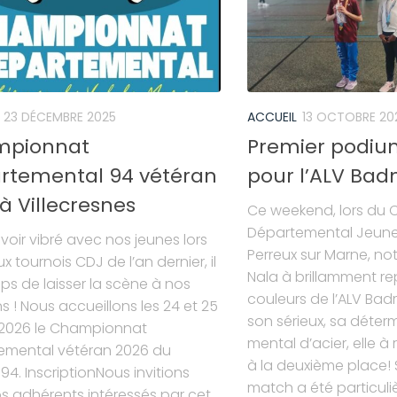
23 DÉCEMBRE 2025
ACCUEIL
13 OCTOBRE 20
pionnat
Premier podiu
rtemental 94 vétéran
pour l’ALV Bad
à Villecresnes
Ce weekend, lors du C
Départemental Jeunes
voir vibré avec nos jeunes lors
Perreux sur Marne, no
x tournois CDJ de l’an dernier, il
Nala à brillamment re
ps de laisser la scène à nos
couleurs de l’ALV Ba
s ! Nous accueillons les 24 et 25
son sérieux, sa déter
r 2026 le Championnat
mental d’acier, elle à 
emental vétéran 2026 du
à la deuxième place! 
94. InscriptionNous invitions
match a été particuli
s adhérents intéressés par cet