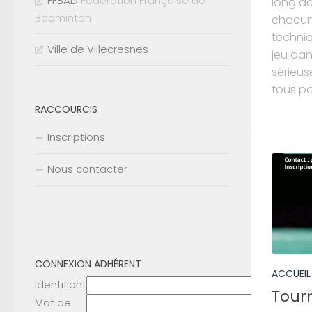
FFBAD
Fédération Française de
long de
Badminton
chacun
techni
Ville de Villecresnes
jeu dan
sérieuse
tous pou
RACCOURCIS
Inscriptions
Nous contacter
CONNEXION ADHÉRENT
ACCUEIL
Identifiant
Tour
Mot de