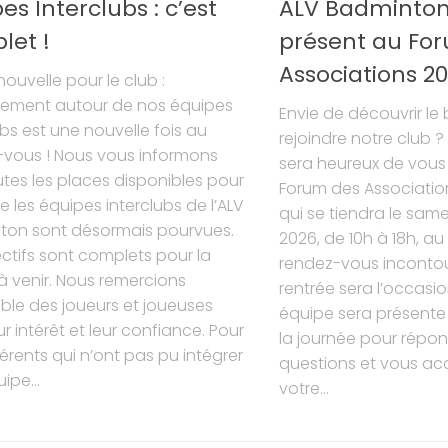
es Interclubs : c’est
ALV Badminton
let !
présent au Fo
Associations 20
ouvelle pour le club :
uement autour de nos équipes
Envie de découvrir l
ubs est une nouvelle fois au
rejoindre notre club 
-vous ! Nous vous informons
sera heureux de vous a
tes les places disponibles pour
Forum des Association
re les équipes interclubs de l’ALV
qui se tiendra le sam
ton sont désormais pourvues.
2026, de 10h à 18h, au 
ectifs sont complets pour la
rendez-vous incontou
à venir. Nous remercions
rentrée sera l’occasio
ble des joueurs et joueuses
équipe sera présente
ur intérêt et leur confiance. Pour
la journée pour répo
érents qui n’ont pas pu intégrer
questions et vous a
ipe...
votre...