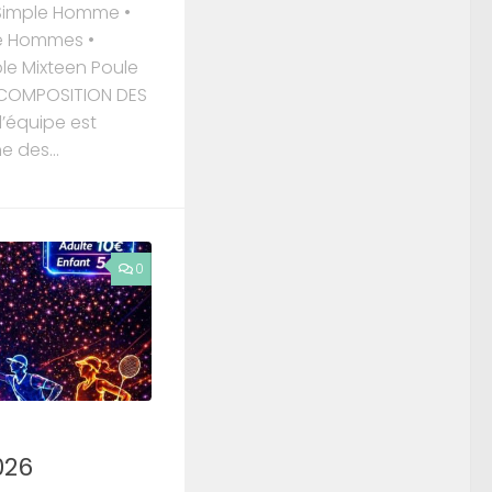
Simple Homme •
e Hommes •
e Mixteen Poule
 COMPOSITION DES
l’équipe est
e des...
0
026