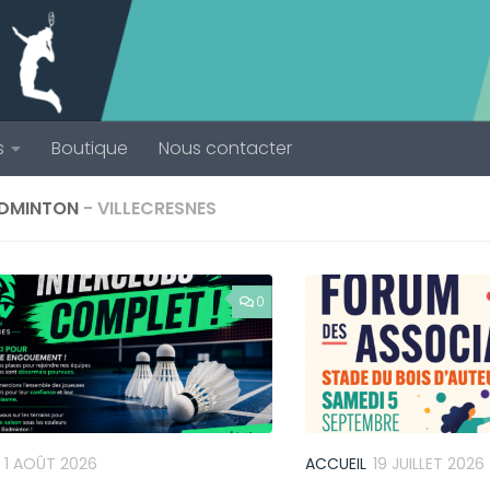
s
Boutique
Nous contacter
ADMINTON
- VILLECRESNES
0
1 AOÛT 2026
ACCUEIL
19 JUILLET 2026