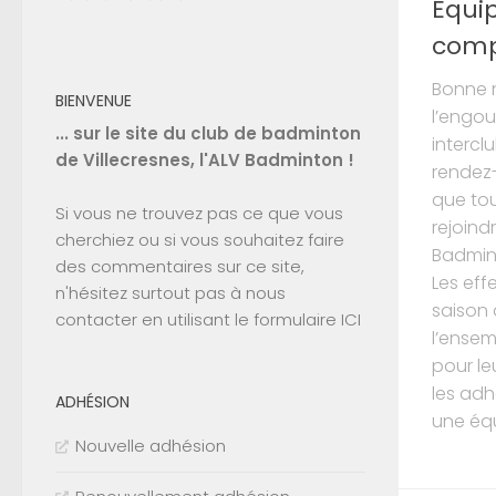
Équip
comp
Bonne n
BIENVENUE
l’engo
... sur le site du club de badminton
intercl
de Villecresnes, l'ALV Badminton !
rendez
que tou
Si vous ne trouvez pas ce que vous
rejoind
cherchiez ou si vous souhaitez faire
Badmin
des commentaires sur ce site,
Les eff
n'hésitez surtout pas à nous
saison 
contacter en utilisant le
formulaire ICI
l’ensem
pour le
les adh
ADHÉSION
une équ
Nouvelle adhésion