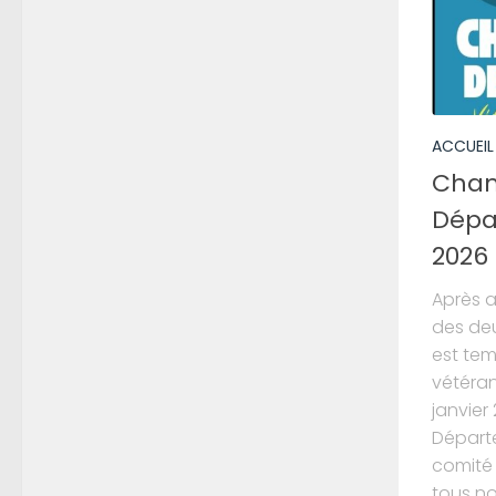
ACCUEIL
Cham
Dépa
2026 
Après a
des deu
est tem
vétéran
janvie
Départ
comité 
tous no