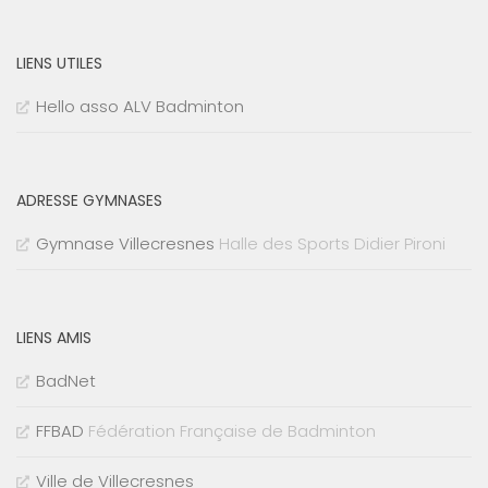
LIENS UTILES
Hello asso ALV Badminton
ADRESSE GYMNASES
Gymnase Villecresnes
Halle des Sports Didier Pironi
LIENS AMIS
BadNet
FFBAD
Fédération Française de Badminton
Ville de Villecresnes