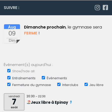
SUIVRE :
Dimanche prochain
, le gymnase sera
Aug
09
FERME
!
Dim
Événement(s) aujourd'hui :
Show/hide all
Entraînements
Événements
Fermeture du gymnase
Interclubs
Jeu libre
20:30
vendredi
– 22:30
7
Jeux libre à Epinay
août