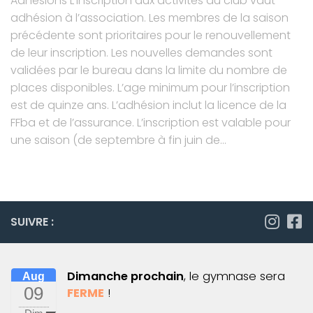
Adhésions L’inscription aux activités du club vaut
adhésion à l’association. Les membres de la saison
précédente sont prioritaires pour le renouvellement
de leur inscription. Les nouvelles demandes sont
validées par le bureau dans la limite du nombre de
places disponibles. L’age minimum pour l’inscription
est de quinze ans. L’adhésion inclut la licence de la
FFba et de l’assurance. L’inscription est valable pour
une saison (de septembre à fin juin de...
SUIVRE :
Dimanche prochain
, le gymnase sera
Aug
09
FERME
!