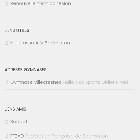
Renouvellement adhésion
LIENS UTILES
Hello asso ALV Badminton
ADRESSE GYMNASES
Gymnase Villecresnes
Halle des Sports Didier Pironi
LIENS AMIS
BadNet
FFBAD
Fédération Française de Badminton