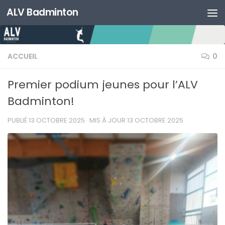
ALV Badminton
Skip to content
ACCUEIL
0
Premier podium jeunes pour l’ALV
Badminton!
PUBLIÉ
13 OCTOBRE 2025
· MIS À JOUR
13 OCTOBRE 2025