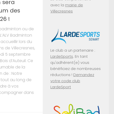
 sera
avec la
mairie de
rum des
Villecresnes
26 !
e badminton ou de
? L’ALV Badminton
ccueillir lors du
s de Villecresnes,
Le club a un partenaire :
edi 5 septembre
LardeSports
. En tant
Bois d’Auteuil. Ce
qu'adhérent(e) vous
rnable de la
bénéficiez de nombreuses
n de : Notre
réductions !
Demandez
 tout au long de
votre code club
ndre à vos
LardeSport
ccompagner dans