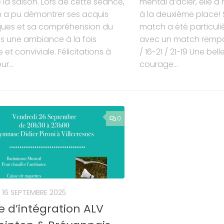
 la saison. Lors de cette séance,
mental d’acier, elle à 
 a pu démontrer ses acquis
à la deuxième place! 
ques et sa compréhension du
match a été particuli
s une ambiance à la fois
avec un match remporté
 et conviviale. Félicitations à
/ 16-21 / 21-19 Une bel
r...
courage...
0
16 SEPTEMBRE 2025
e d’intégration ALV