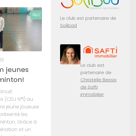
0
Le club est partenaire de
Solibad
25
Le club est
m jeunes
partenaire de
minton!
Christelle Bessis
de Safti
ircuit
immobilier
 (CDJ N°1) au
tre jeune joueuse
présenté les
dminton. Grâce à
mination et un