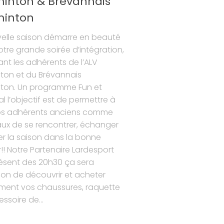
inton & Brévannais
inton
velle saison démarre en beauté
tre grande soirée d’intégration,
ant les adhérents de l’ALV
ton et du Brévannais
ton. Un programme Fun et
al l’objectif est de permettre à
os adhérents anciens comme
ux de se rencontrer, échanger
er la saison dans la bonne
! Notre Partenaire Lardesport
ésent des 20h30 ça sera
ion de découvrir et acheter
ment vos chaussures, raquette
ssoire de...