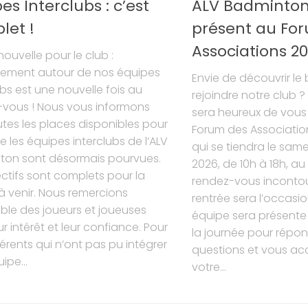
es Interclubs : c’est
ALV Badminton
let !
présent au Fo
Associations 20
ouvelle pour le club :
uement autour de nos équipes
Envie de découvrir l
ubs est une nouvelle fois au
rejoindre notre club 
-vous ! Nous vous informons
sera heureux de vous a
tes les places disponibles pour
Forum des Association
re les équipes interclubs de l’ALV
qui se tiendra le sam
ton sont désormais pourvues.
2026, de 10h à 18h, au 
ectifs sont complets pour la
rendez-vous incontou
à venir. Nous remercions
rentrée sera l’occasio
ble des joueurs et joueuses
équipe sera présente
ur intérêt et leur confiance. Pour
la journée pour répo
érents qui n’ont pas pu intégrer
questions et vous a
ipe...
votre...