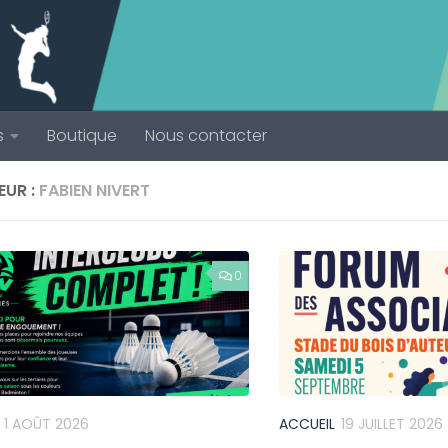
s
Boutique
Nous contacter
EUR :
FABIEN NIVERT
0
1 AOÛT 2026
ACCUEIL
19 JUILLET 2026