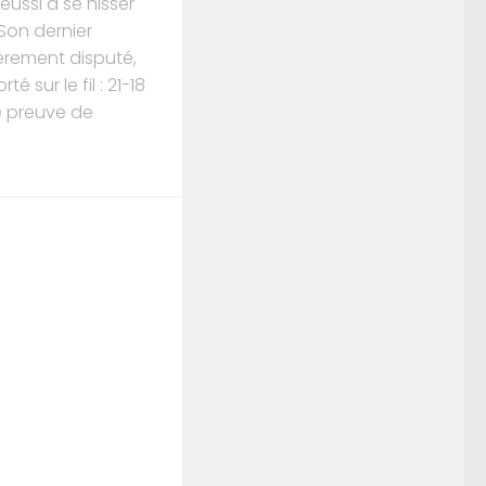
réussi à se hisser
Son dernier
èrement disputé,
 sur le fil : 21-18
le preuve de