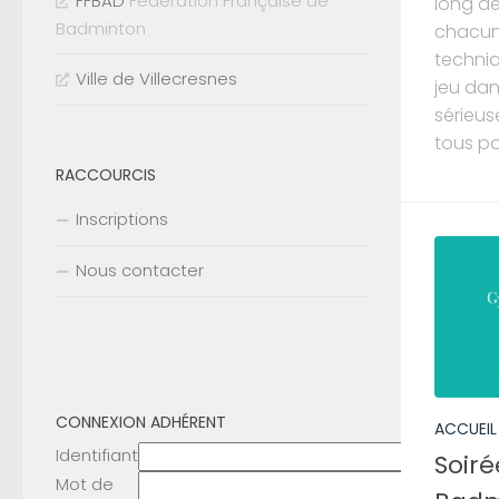
FFBAD
Fédération Française de
long de
Badminton
chacun
techni
Ville de Villecresnes
jeu dan
sérieuse
tous pou
RACCOURCIS
Inscriptions
Nous contacter
CONNEXION ADHÉRENT
ACCUEIL
Identifiant
Soiré
Mot de