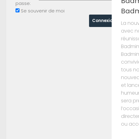
Badm
passe:
Badm
Se souvenir de moi
La nou
avec no
réuniss
Badmin
Badmin
convivi
tous n
nouvea
et lanc
humeur!
sera pr
l’occas
directe
ou acce