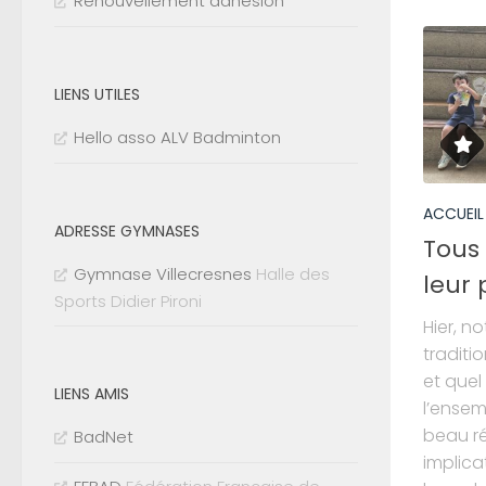
Renouvellement adhésion
LIENS UTILES
Hello asso ALV Badminton
ACCUEIL
ADRESSE GYMNASES
Tous 
Gymnase Villecresnes
Halle des
leur
Sports Didier Pironi
Hier, n
traditi
et quel
LIENS AMIS
l’ensem
beau ré
BadNet
implica