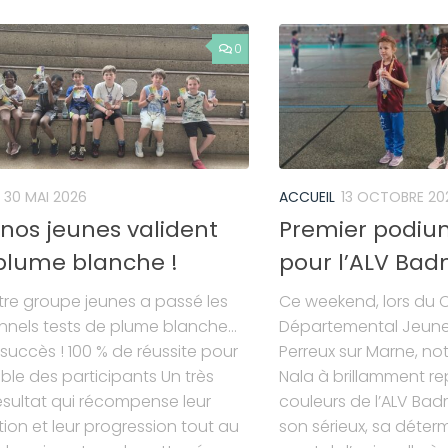
0
30 MAI 2026
ACCUEIL
13 OCTOBRE 20
nos jeunes valident
Premier podiu
 plume blanche !
pour l’ALV Bad
otre groupe jeunes a passé les
Ce weekend, lors du C
onnels tests de plume blanche…
Départemental Jeunes
 succès ! 100 % de réussite pour
Perreux sur Marne, no
ble des participants Un très
Nala à brillamment re
sultat qui récompense leur
couleurs de l’ALV Ba
tion et leur progression tout au
son sérieux, sa déter