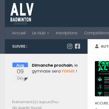
Skip to content
Accueil
Le club
Inscriptions
Compétition
SUIVRE :
AUT
Dimanche prochain
, le
Aug
09
gymnase sera
FERME
!
Dim
Événement(s) aujourd'hui :
ACCUEIL
No events found.