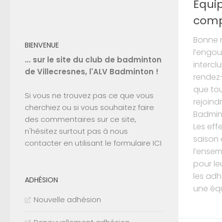
Équip
comp
Bonne n
BIENVENUE
l’engo
... sur le site du club de badminton
intercl
de Villecresnes, l'ALV Badminton !
rendez
que tou
Si vous ne trouvez pas ce que vous
rejoind
cherchiez ou si vous souhaitez faire
Badmin
des commentaires sur ce site,
Les eff
n'hésitez surtout pas à nous
saison 
contacter en utilisant le
formulaire ICI
l’ensem
pour le
les adh
ADHÉSION
une équ
Nouvelle adhésion