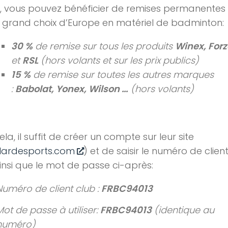
, vous pouvez bénéficier de remises permanentes 
s grand choix d’Europe en matériel de badminton:
30 %
de remise sur tous les produits
Winex, For
et
RSL
(hors volants et sur les prix publics)
15 %
de remise sur toutes les autres marques
:
Babolat, Yonex, Wilson …
(hors volants)
la, il suffit de créer un compte sur leur site
lardesports.com
) et de saisir le numéro de clien
insi que le mot de passe ci-après:
Numéro de client club :
FRBC94013
Mot de passe à utiliser:
FRBC94013
(identique au
numéro)