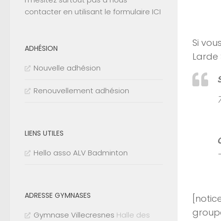
contacter en utilisant le
formulaire ICI
Si vou
ADHÉSION
Larde 
Nouvelle adhésion
Renouvellement adhésion
LIENS UTILES
Hello asso ALV Badminton
ADRESSE GYMNASES
[notic
groupé
Gymnase Villecresnes
Halle des