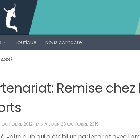
s
Boutique
Nous contacter
LASSÉ
rtenariat: Remise chez
orts
8 OCTOBRE 2012
· MIS À JOUR
23 OCTOBRE 2019
à votre club qui a établi un partenariat avec Lar