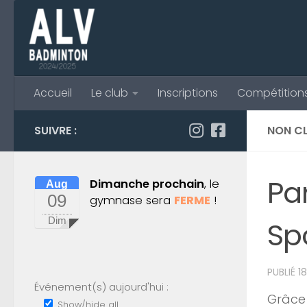
Skip to content
Accueil
Le club
Inscriptions
Compétition
SUIVRE :
NON C
Pa
Dimanche prochain
, le
Aug
09
gymnase sera
FERME
!
Dim
Sp
PUBLIÉ
1
Événement(s) aujourd'hui :
Grâce 
Show/hide all