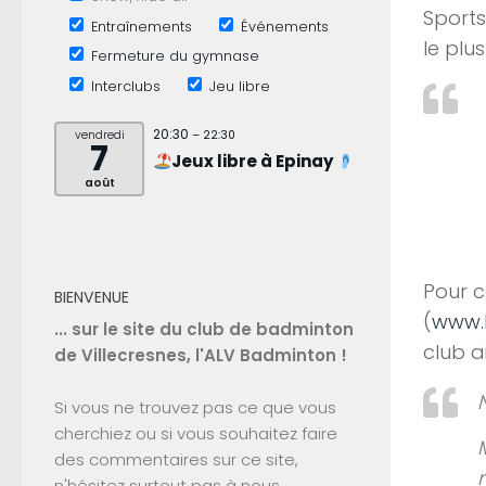
Sports
Entraînements
Événements
le plu
Fermeture du gymnase
Interclubs
Jeu libre
20:30
vendredi
– 22:30
7
Jeux libre à Epinay
août
Pour ce
BIENVENUE
(
www.
... sur le site du club de badminton
club a
de Villecresnes, l'ALV Badminton !
Si vous ne trouvez pas ce que vous
cherchiez ou si vous souhaitez faire
des commentaires sur ce site,
n'hésitez surtout pas à nous