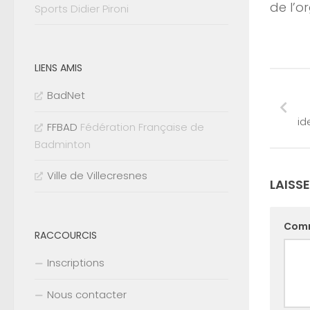
de l’o
Sports Didier Pironi
LIENS AMIS
BadNet
id
FFBAD
Fédération Française de
Badminton
Ville de Villecresnes
LAISS
Com
RACCOURCIS
Inscriptions
Nous contacter