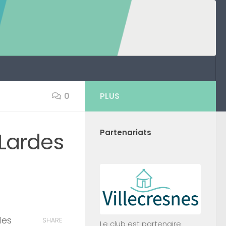
0
PLUS
 Lardes
Partenariats
des
SHARE
Le club est partenaire