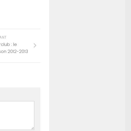
VANT
club : le
son 2012-2013