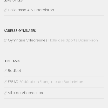
LIENS UTILES
Hello asso ALV Badminton
ADRESSE GYMNASES
Gymnase Villecresnes
Halle des Sports Didier Pironi
LIENS AMIS
BadNet
FFBAD
Fédération Française de Badminton
Ville de Villecresnes