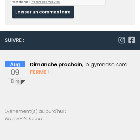
SUIVRE :
Dimanche prochain
, le gymnase sera
Aug
09
FERME
!
Dim
Événement(s) aujourd'hui :
No events found.