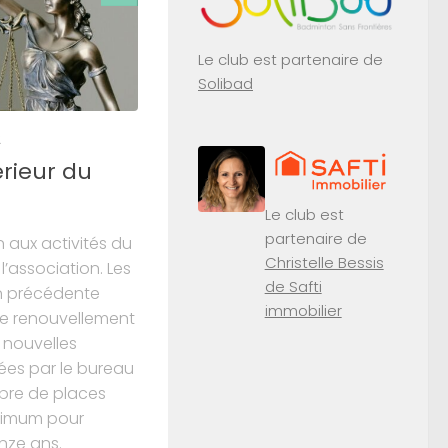
Le club est partenaire de
Solibad
2
rieur du
Le club est
partenaire de
n aux activités du
Christelle Bessis
l’association. Les
de Safti
n précédente
immobilier
 le renouvellement
s nouvelles
es par le bureau
mbre de places
inimum pour
inze ans.