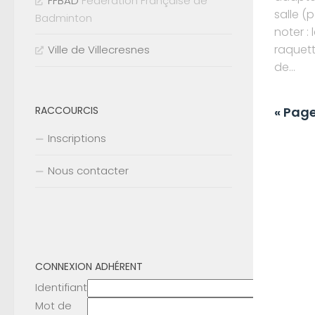
FFBAD
Fédération Française de
salle (
Badminton
noter :
raquett
Ville de Villecresnes
de...
« Pag
RACCOURCIS
Inscriptions
Nous contacter
CONNEXION ADHÉRENT
Identifiant
Mot de