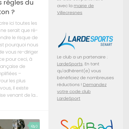
s règles du
avec la
mairie de
ton ?
Villecresnes
ire ici toutes les
 ne serait que ré-
endre le risque de
’est pourquoi nous
e vous re-diriger
Le club a un partenaire :
nce pour ceci, à
LardeSports
. En tant
Française de
qu'adhérent(e) vous
plifiées –
bénéficiez de nombreuses
ur les plus
réductions !
Demandez
us, il existe
votre code club
se venant de la...
LardeSport
0