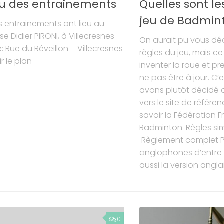
ieu des entrainements
Quelles sont le
jeu de Badmin
s entrainements ont lieu au
 Didier PIRONI, à Villecresnes
On aurait pu vous décr
: Rue du Réveillon – Villecresnes
règles du jeu, mais ce
r le plan
inventer la roue et pr
ne pas être à jour. C
avons plutôt décidé d
vers le site de référe
savoir la Fédération 
Badminton. Règles sim
Règlement complet Po
anglophones d’entre vo
aussi la version anglai
0