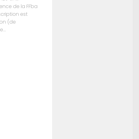
icence de la FFba
scription est
son (de
...