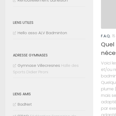
Renouvellement adhésion
LIENS UTILES
Hello asso ALV Badminton
F.A.Q.
15
Quel
néces
ADRESSE GYMNASES
Voici l
Gymnase Villecresnes
Halle des
et/ou 
Sports Didier Pironi
badmint
Quelque
plume (
LIENS AMIS
mais se
adaptée
BadNet
par ex
adaptée