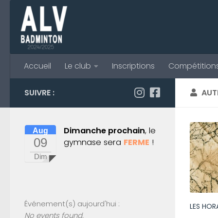
Skip to content
Accueil
Le club
Inscriptions
Compétition
SUIVRE :
AUT
Dimanche prochain
, le
Aug
09
gymnase sera
FERME
!
Dim
Événement(s) aujourd'hui :
LES HOR
No events found.