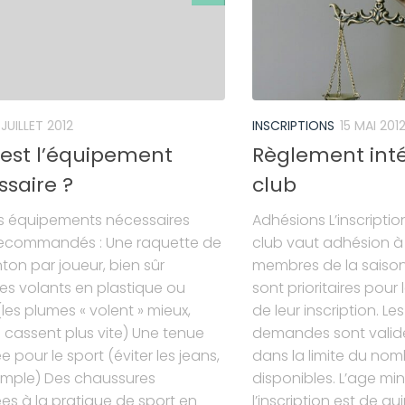
 JUILLET 2012
INSCRIPTIONS
15 MAI 201
 est l’équipement
Règlement inté
saire ?
club
es équipements nécessaires
Adhésions L’inscriptio
recommandés : Une raquette de
club vaut adhésion à 
on par joueur, bien sûr
membres de la saiso
s volants en plastique ou
sont prioritaires pour
les plumes « volent » mieux,
de leur inscription. Le
 cassent plus vite) Une tenue
demandes sont validé
 pour le sport (éviter les jeans,
dans la limite du no
emple) Des chaussures
disponibles. L’age m
s à la pratique de sport en
l’inscription est de qu