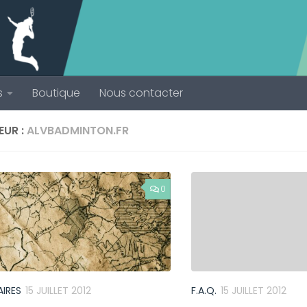
s
Boutique
Nous contacter
EUR :
ALVBADMINTON.FR
0
AIRES
15 JUILLET 2012
F.A.Q.
15 JUILLET 2012